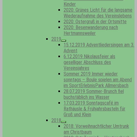
Kinder
2020: Grünes Licht für die langsame
Wiederaufnahme des Vereinslebens
2020: Ostergruß in der Ortsmitte
2020: Besenwanderung nach
Hertmannsweiler
2019
Show
15.12.2019 Adventliedersingen am 3.
sub
Advent
menu
6.12.2019 Nikolausfeier als
geselliger Abschluss des
Vereinsjahres
Sommer 2019 Immer wieder
sonntags – Boule spielen am Abend
im SportErlebnisPark Allmersbach
28.07.2019 Sommer-Brunch fiel
buchstäblich ins Wasser
17.03.2019 Sonntagscafé im
Rathäusle & Frühjahrsbasteln für
Groß und Klein
2018
Show
2018: Vorweihnachtlicher Umtrunk
sub
am Christbaum
menu