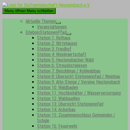
Skip
to
Menu öffnen
Menu schließen
content
Aktuelle Themen
Show
Veranstaltungen
sub
ErlebnisStationenPfad
menu
Show
Station 1: Rathaus
sub
Station 2: Wirtshäuser
menu
Station 3: Friedhof
Station 4: Weidewirtschaft
Station 5: Heutensbacher Wald
Station 6: Streuobstwiesen
Station 7: Benzklinge / Kohleabbau
Station 8: Übersicht Stationenpfad / Weinbau
Station 9: Alte Steige / Vereine Heutensbach
Station 10: Waldbaden
Station 11: Hochbehälter / Wasserversorgung
Station 12: Waldquellen
Station 13: Übersicht Stationenpfad
Station 14: Ackerbau
Station 15: Zusammenschluss Gemeinden /
Schule
Station 16: Feuerwehr