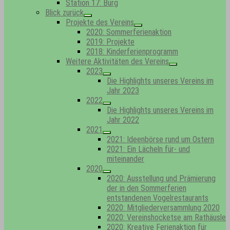
Station 17: Bürg
Blick zurück
Show
Projekte des Vereins
sub
Show
2020: Sommerferienaktion
menu
sub
2019: Projekte
menu
2018: Kinderferienprogramm
Weitere Aktivitäten des Vereins
Show
2023
sub
Show
Die Highlights unseres Vereins im
menu
sub
Jahr 2023
menu
2022
Show
Die Highlights unseres Vereins im
sub
Jahr 2022
menu
2021
Show
2021: Ideenbörse rund um Ostern
sub
2021: Ein Lächeln für- und
menu
miteinander
2020
Show
2020: Ausstellung und Prämierung
sub
der in den Sommerferien
menu
entstandenen Vogelrestaurants
2020: Mitgliederversammlung 2020
2020: Vereinshocketse am Rathäusle
2020: Kreative Ferienaktion für