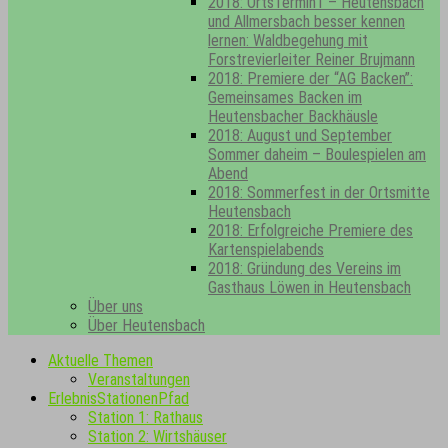
2018: OrtsTermin1 – Heutensbach
und Allmersbach besser kennen
lernen: Waldbegehung mit
Forstrevierleiter Reiner Brujmann
2018: Premiere der “AG Backen”:
Gemeinsames Backen im
Heutensbacher Backhäusle
2018: August und September
Sommer daheim – Boulespielen am
Abend
2018: Sommerfest in der Ortsmitte
Heutensbach
2018: Erfolgreiche Premiere des
Kartenspielabends
2018: Gründung des Vereins im
Gasthaus Löwen in Heutensbach
Über uns
Über Heutensbach
Aktuelle Themen
Veranstaltungen
ErlebnisStationenPfad
Station 1: Rathaus
Station 2: Wirtshäuser