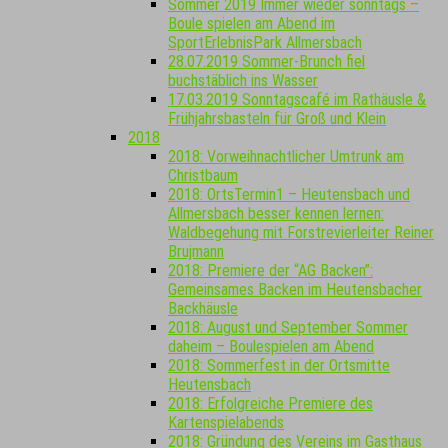
Sommer 2019 Immer wieder sonntags –
Boule spielen am Abend im
SportErlebnisPark Allmersbach
28.07.2019 Sommer-Brunch fiel
buchstäblich ins Wasser
17.03.2019 Sonntagscafé im Rathäusle &
Frühjahrsbasteln für Groß und Klein
2018
2018: Vorweihnachtlicher Umtrunk am
Christbaum
2018: OrtsTermin1 – Heutensbach und
Allmersbach besser kennen lernen:
Waldbegehung mit Forstrevierleiter Reiner
Brujmann
2018: Premiere der “AG Backen”:
Gemeinsames Backen im Heutensbacher
Backhäusle
2018: August und September Sommer
daheim – Boulespielen am Abend
2018: Sommerfest in der Ortsmitte
Heutensbach
2018: Erfolgreiche Premiere des
Kartenspielabends
2018: Gründung des Vereins im Gasthaus