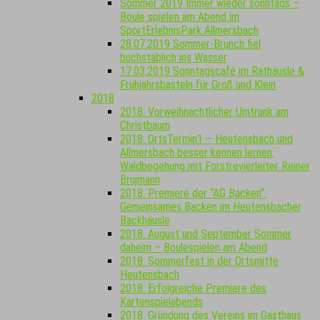
Sommer 2019 Immer wieder sonntags –
Boule spielen am Abend im
SportErlebnisPark Allmersbach
28.07.2019 Sommer-Brunch fiel
buchstäblich ins Wasser
17.03.2019 Sonntagscafé im Rathäusle &
Frühjahrsbasteln für Groß und Klein
2018
2018: Vorweihnachtlicher Umtrunk am
Christbaum
2018: OrtsTermin1 – Heutensbach und
Allmersbach besser kennen lernen:
Waldbegehung mit Forstrevierleiter Reiner
Brujmann
2018: Premiere der “AG Backen”:
Gemeinsames Backen im Heutensbacher
Backhäusle
2018: August und September Sommer
daheim – Boulespielen am Abend
2018: Sommerfest in der Ortsmitte
Heutensbach
2018: Erfolgreiche Premiere des
Kartenspielabends
2018: Gründung des Vereins im Gasthaus