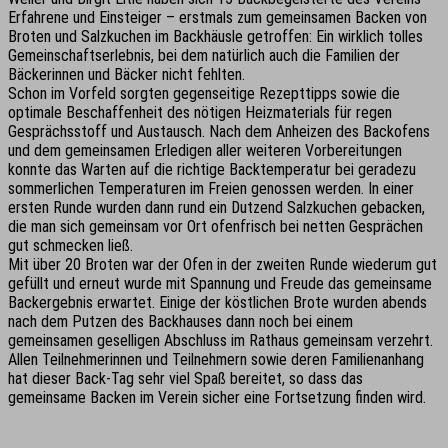
Erfahrene und Einsteiger – erstmals zum gemeinsamen Backen von
Broten und Salzkuchen im Backhäusle getroffen: Ein wirklich tolles
Gemeinschaftserlebnis, bei dem natürlich auch die Familien der
Bäckerinnen und Bäcker nicht fehlten.
Schon im Vorfeld sorgten gegenseitige Rezepttipps sowie die
optimale Beschaffenheit des nötigen Heizmaterials für regen
Gesprächsstoff und Austausch. Nach dem Anheizen des Backofens
und dem gemeinsamen Erledigen aller weiteren Vorbereitungen
konnte das Warten auf die richtige Backtemperatur bei geradezu
sommerlichen Temperaturen im Freien genossen werden. In einer
ersten Runde wurden dann rund ein Dutzend Salzkuchen gebacken,
die man sich gemeinsam vor Ort ofenfrisch bei netten Gesprächen
gut schmecken ließ.
Mit über 20 Broten war der Ofen in der zweiten Runde wiederum gut
gefüllt und erneut wurde mit Spannung und Freude das gemeinsame
Backergebnis erwartet. Einige der köstlichen Brote wurden abends
nach dem Putzen des Backhauses dann noch bei einem
gemeinsamen geselligen Abschluss im Rathaus gemeinsam verzehrt.
Allen Teilnehmerinnen und Teilnehmern sowie deren Familienanhang
hat dieser Back-Tag sehr viel Spaß bereitet, so dass das
gemeinsame Backen im Verein sicher eine Fortsetzung finden wird.