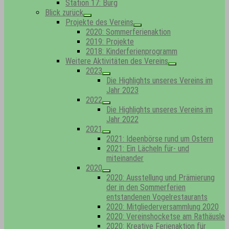
Station 17: Bürg
Blick zurück
Show
Projekte des Vereins
sub
Show
2020: Sommerferienaktion
menu
sub
2019: Projekte
menu
2018: Kinderferienprogramm
Weitere Aktivitäten des Vereins
Show
2023
sub
Show
Die Highlights unseres Vereins im
menu
sub
Jahr 2023
menu
2022
Show
Die Highlights unseres Vereins im
sub
Jahr 2022
menu
2021
Show
2021: Ideenbörse rund um Ostern
sub
2021: Ein Lächeln für- und
menu
miteinander
2020
Show
2020: Ausstellung und Prämierung
sub
der in den Sommerferien
menu
entstandenen Vogelrestaurants
2020: Mitgliederversammlung 2020
2020: Vereinshocketse am Rathäusle
2020: Kreative Ferienaktion für