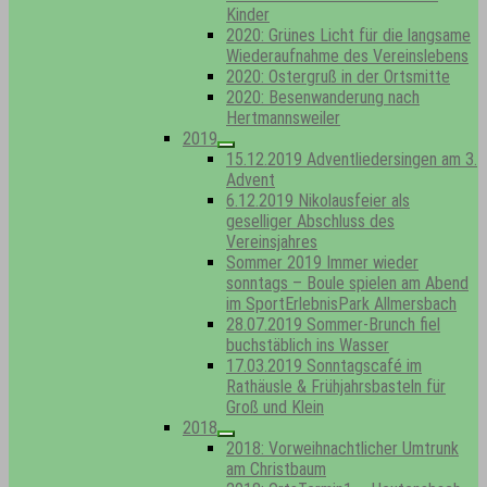
Kinder
2020: Grünes Licht für die langsame
Wiederaufnahme des Vereinslebens
2020: Ostergruß in der Ortsmitte
2020: Besenwanderung nach
Hertmannsweiler
2019
Show
15.12.2019 Adventliedersingen am 3.
sub
Advent
menu
6.12.2019 Nikolausfeier als
geselliger Abschluss des
Vereinsjahres
Sommer 2019 Immer wieder
sonntags – Boule spielen am Abend
im SportErlebnisPark Allmersbach
28.07.2019 Sommer-Brunch fiel
buchstäblich ins Wasser
17.03.2019 Sonntagscafé im
Rathäusle & Frühjahrsbasteln für
Groß und Klein
2018
Show
2018: Vorweihnachtlicher Umtrunk
sub
am Christbaum
menu