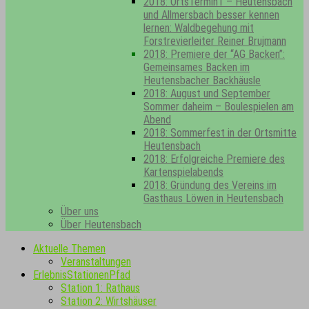
2018: OrtsTermin1 – Heutensbach
und Allmersbach besser kennen
lernen: Waldbegehung mit
Forstrevierleiter Reiner Brujmann
2018: Premiere der “AG Backen”:
Gemeinsames Backen im
Heutensbacher Backhäusle
2018: August und September
Sommer daheim – Boulespielen am
Abend
2018: Sommerfest in der Ortsmitte
Heutensbach
2018: Erfolgreiche Premiere des
Kartenspielabends
2018: Gründung des Vereins im
Gasthaus Löwen in Heutensbach
Über uns
Über Heutensbach
Aktuelle Themen
Veranstaltungen
ErlebnisStationenPfad
Station 1: Rathaus
Station 2: Wirtshäuser