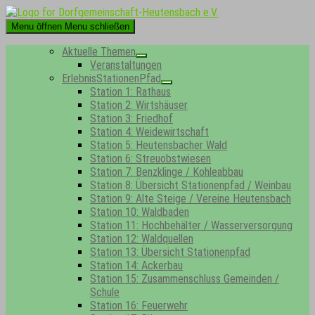
Skip
to
Menu öffnen
Menu schließen
content
Aktuelle Themen
Show
Veranstaltungen
sub
ErlebnisStationenPfad
menu
Show
Station 1: Rathaus
sub
Station 2: Wirtshäuser
menu
Station 3: Friedhof
Station 4: Weidewirtschaft
Station 5: Heutensbacher Wald
Station 6: Streuobstwiesen
Station 7: Benzklinge / Kohleabbau
Station 8: Übersicht Stationenpfad / Weinbau
Station 9: Alte Steige / Vereine Heutensbach
Station 10: Waldbaden
Station 11: Hochbehälter / Wasserversorgung
Station 12: Waldquellen
Station 13: Übersicht Stationenpfad
Station 14: Ackerbau
Station 15: Zusammenschluss Gemeinden /
Schule
Station 16: Feuerwehr