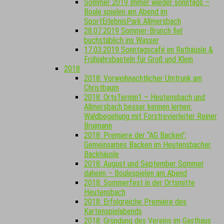
Sommer 2019 Immer wieder sonntags –
Boule spielen am Abend im
SportErlebnisPark Allmersbach
28.07.2019 Sommer-Brunch fiel
buchstäblich ins Wasser
17.03.2019 Sonntagscafé im Rathäusle &
Frühjahrsbasteln für Groß und Klein
2018
2018: Vorweihnachtlicher Umtrunk am
Christbaum
2018: OrtsTermin1 – Heutensbach und
Allmersbach besser kennen lernen:
Waldbegehung mit Forstrevierleiter Reiner
Brujmann
2018: Premiere der “AG Backen”:
Gemeinsames Backen im Heutensbacher
Backhäusle
2018: August und September Sommer
daheim – Boulespielen am Abend
2018: Sommerfest in der Ortsmitte
Heutensbach
2018: Erfolgreiche Premiere des
Kartenspielabends
2018: Gründung des Vereins im Gasthaus