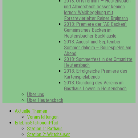
2018: OrtsTermin1 – Heutensbach
und Allmersbach besser kennen
lernen: Waldbegehung mit
Forstrevierleiter Reiner Brujmann
2018: Premiere der “AG Backen”:
Gemeinsames Backen im
Heutensbacher Backhäusle
2018: August und September
Sommer daheim – Boulespielen am
Abend
2018: Sommerfest in der Ortsmitte
Heutensbach
2018: Erfolgreiche Premiere des
Kartenspielabends
2018: Gründung des Vereins im
Gasthaus Löwen in Heutensbach
Über uns
Über Heutensbach
Aktuelle Themen
Veranstaltungen
ErlebnisStationenPfad
Station 1: Rathaus
Station 2: Wirtshäuser