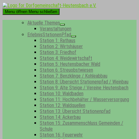
Skip
to
Menu öffnen
Menu schließen
content
Aktuelle Themen
Show
Veranstaltungen
sub
ErlebnisStationenPfad
menu
Show
Station 1: Rathaus
sub
Station 2: Wirtshäuser
menu
Station 3: Friedhof
Station 4: Weidewirtschaft
Station 5: Heutensbacher Wald
Station 6: Streuobstwiesen
Station 7: Benzklinge / Kohleabbau
Station 8: Übersicht Stationenpfad / Weinbau
Station 9: Alte Steige / Vereine Heutensbach
Station 10: Waldbaden
Station 11: Hochbehälter / Wasserversorgung
Station 12: Waldquellen
Station 13: Übersicht Stationenpfad
Station 14: Ackerbau
Station 15: Zusammenschluss Gemeinden /
Schule
Station 16: Feuerwehr