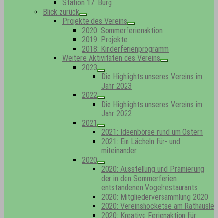
Station 17: Bürg
Blick zurück
Show
Projekte des Vereins
sub
Show
2020: Sommerferienaktion
menu
sub
2019: Projekte
menu
2018: Kinderferienprogramm
Weitere Aktivitäten des Vereins
Show
2023
sub
Show
Die Highlights unseres Vereins im
menu
sub
Jahr 2023
menu
2022
Show
Die Highlights unseres Vereins im
sub
Jahr 2022
menu
2021
Show
2021: Ideenbörse rund um Ostern
sub
2021: Ein Lächeln für- und
menu
miteinander
2020
Show
2020: Ausstellung und Prämierung
sub
der in den Sommerferien
menu
entstandenen Vogelrestaurants
2020: Mitgliederversammlung 2020
2020: Vereinshocketse am Rathäusle
2020: Kreative Ferienaktion für