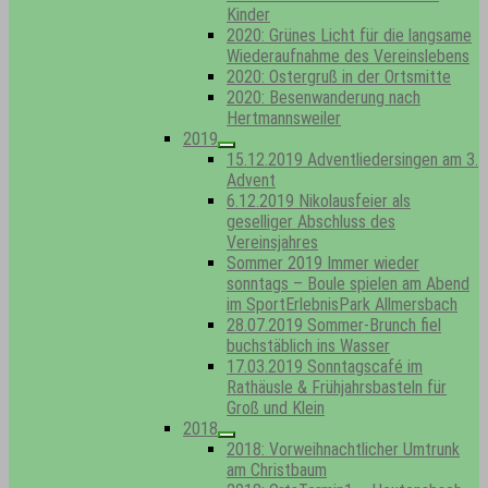
Kinder
2020: Grünes Licht für die langsame
Wiederaufnahme des Vereinslebens
2020: Ostergruß in der Ortsmitte
2020: Besenwanderung nach
Hertmannsweiler
2019
Show
15.12.2019 Adventliedersingen am 3.
sub
Advent
menu
6.12.2019 Nikolausfeier als
geselliger Abschluss des
Vereinsjahres
Sommer 2019 Immer wieder
sonntags – Boule spielen am Abend
im SportErlebnisPark Allmersbach
28.07.2019 Sommer-Brunch fiel
buchstäblich ins Wasser
17.03.2019 Sonntagscafé im
Rathäusle & Frühjahrsbasteln für
Groß und Klein
2018
Show
2018: Vorweihnachtlicher Umtrunk
sub
am Christbaum
menu